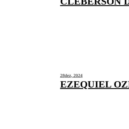
CLEBERSON D
28
dez, 2024
EZEQUIEL O