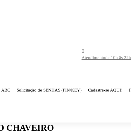
Atendimento
de 10h âs 22
a ABC
Solicitação de SENHAS (PIN/KEY)
Cadastre-se AQUI!
P
O CHAVEIRO