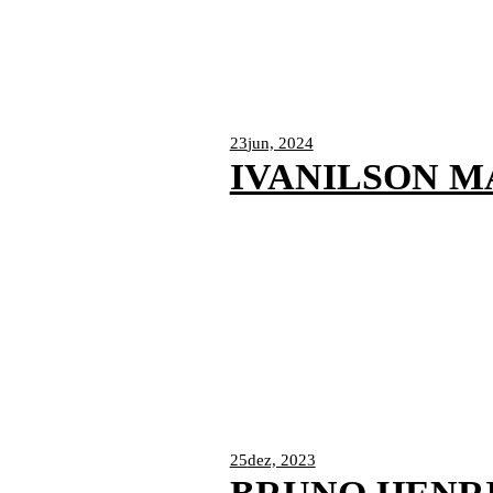
23
jun, 2024
IVANILSON M
25
dez, 2023