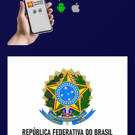
DAVID DECO
AD
NOVO
>GUARULHOS - SP/ Brasil
MARCELO ROCKENBACH
AD
NOVO
>CAARAPÓ - MS/ Brasil
ALEXANDRE TEDESCO
AD
NOVO
RIO DE JANEIRO - RJ/ Brasil
ALCINDOR SILVA
AD
NOVO
ALFENAS - MG/ Brasil
ALEXANDRE FERREIRA
AD
NOVO
SANTO ANTÔNIO DO ARACANGUÁ - SP/
Brasil