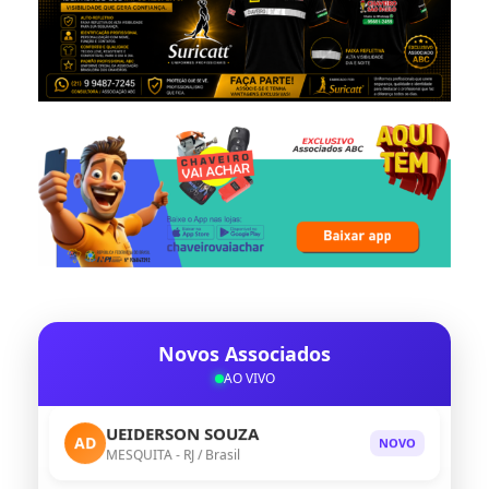
EDMILSON FRANCO
AD
NOVO
RIO VERDE - GO / Brasil
Novos Associados
AO VIVO
UEIDERSON SOUZA
AD
NOVO
MESQUITA - RJ / Brasil