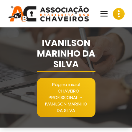
Pular
para
o
conteúdo
IVANILSON
MARINHO DA
SILVA
Página inicial
-
CHAVEIRO
PROFISSIONAL
-
IVANILSON MARINHO
DA SILVA