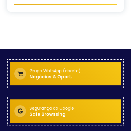
Grupo WhtsApp (aberto)
Negócios & Oport.
Segurança do Google
Safe Browssing