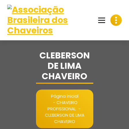
Pular
para
o
conteúdo
CLEBERSON
DE LIMA
CHAVEIRO
Página inicial
-
CHAVEIRO
PROFISSIONAL
-
CLEBERSON DE LIMA
CHAVEIRO