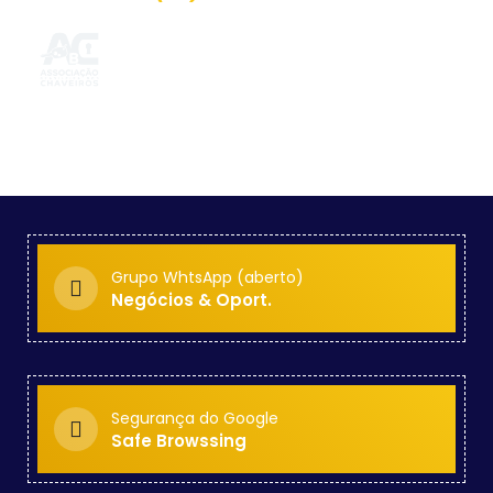
Grupo WhtsApp (aberto)
Negócios & Oport.
Segurança do Google
Safe Browssing