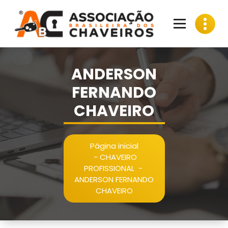
Pular
para
o
conteúdo
ANDERSON
FERNANDO
CHAVEIRO
Página inicial
-
CHAVEIRO
PROFISSIONAL
-
ANDERSON FERNANDO
CHAVEIRO