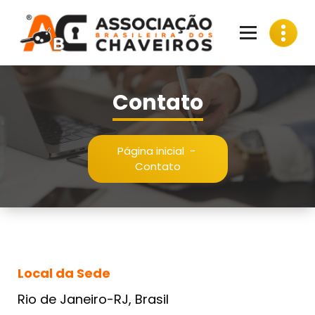
Pular
para
o
conteúdo
Contato
Página inicial
-
Contato
Local da Sede
Rio de Janeiro-RJ, Brasil