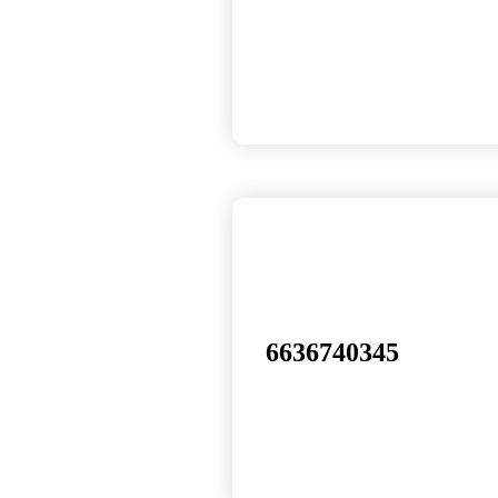
25
ago, 2025
6636740345