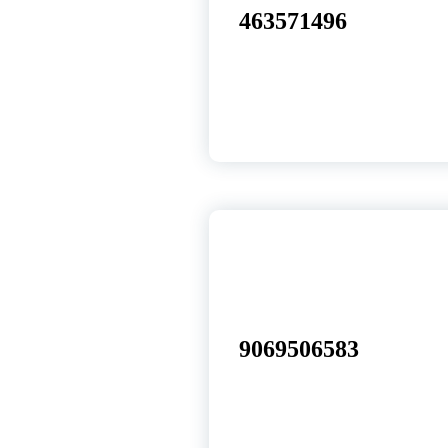
463571496
15
set, 2025
9069506583