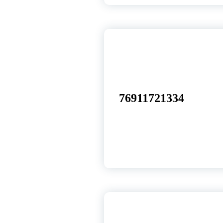
25
ago, 2025
76911721334
19