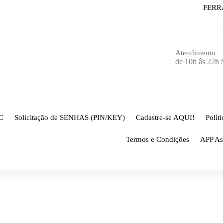
FERR
Atendimento
de 10h âs 22h
C
Solicitação de SENHAS (PIN/KEY)
Cadastre-se AQUI!
Polít
Termos e Condições
APP As
CNC ativo
Página inicial
-
Arquivo por c