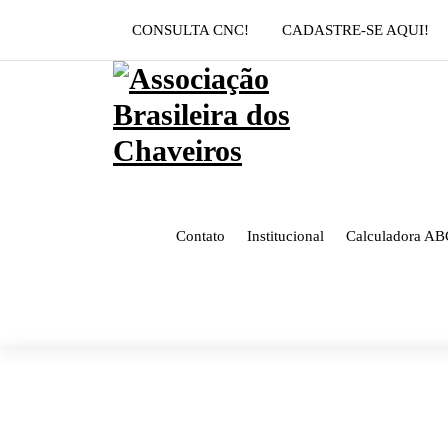
Pular
CONSULTA CNC!
CADASTRE-SE AQUI!
para
o
conteúdo
Contato
Institucional
Calculadora AB
Arquivo da categoria: 