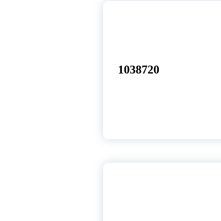
17
set, 2025
1038720
17
set, 2025