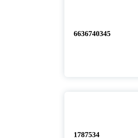
26
ago, 2025
6636740345
26
ago, 2025
1787534