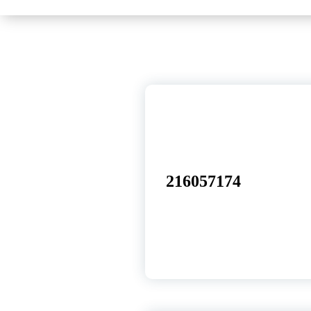
17
set, 2025
216057174