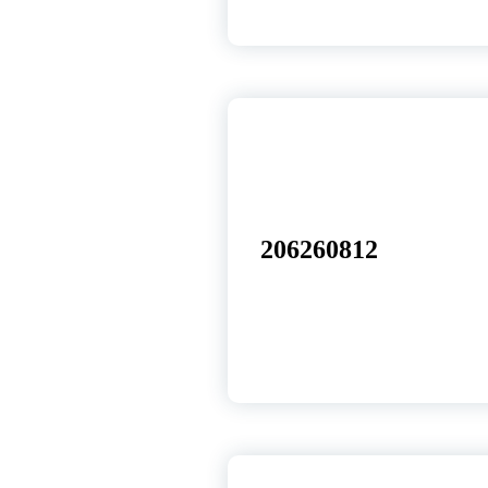
12
set, 2025
206260812