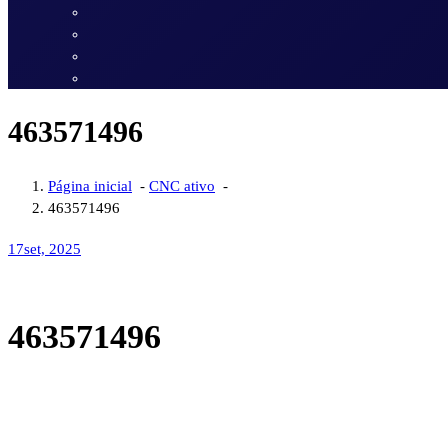
463571496
Página inicial
-
CNC ativo
-
463571496
17
set, 2025
463571496