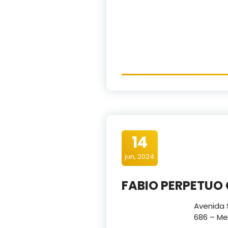
14
jun, 2024
FABIO PERPETUO
Avenida 
686 – Me