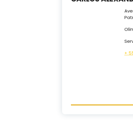
Ave
Pat
Olí
Ser
+ 55