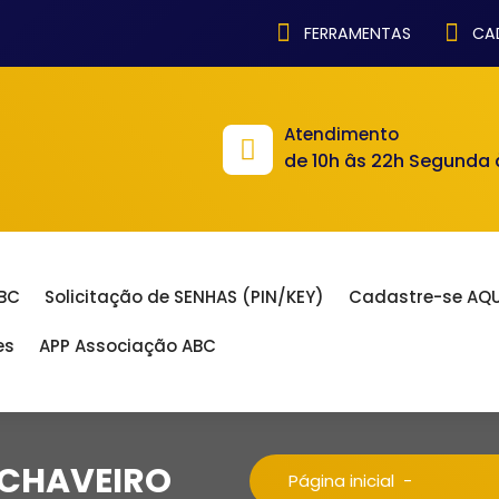
FERRAMENTAS
CAD
Atendimento
de 10h âs 22h Segunda
ABC
Solicitação de SENHAS (PIN/KEY)
Cadastre-se AQU
es
APP Associação ABC
 CHAVEIRO
Página inicial
-