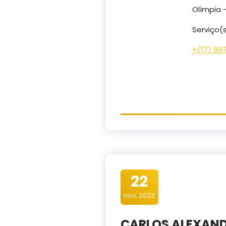
Olímpia 
Serviço(
+(17) 99
22
nov, 2023
CARLOS ALEXAND