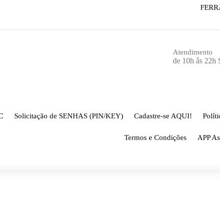
FERR
Atendimento
de 10h âs 22h
C
Solicitação de SENHAS (PIN/KEY)
Cadastre-se AQUI!
Polít
Termos e Condições
APP As
Página inicial
-
CHAVEIRO P
E CHAVEIRO
CARLOS ALEXANDRE CHA