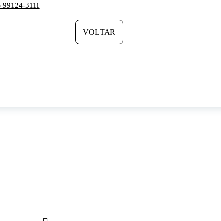
) 99124-3111
VOLTAR
Segurança do Google