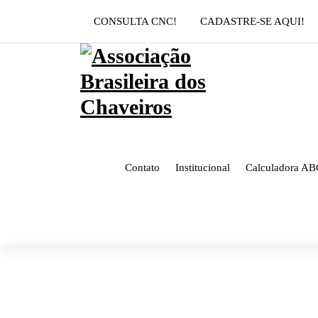
Pular
CONSULTA CNC!
CADASTRE-SE AQUI!
para
o
conteúdo
Contato
Institucional
Calculadora AB
CARLOS ALEXANDR