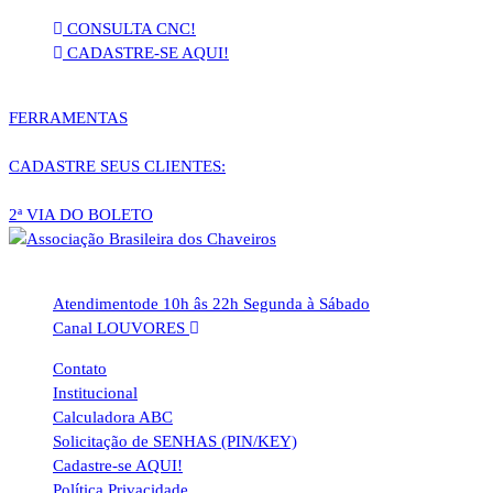
Pular
CONSULTA CNC!
para
CADASTRE-SE AQUI!
o
conteúdo
FERRAMENTAS
CADASTRE SEUS CLIENTES:
2ª VIA DO BOLETO
Atendimento
de 10h âs 22h Segunda à Sábado
Canal LOUVORES
Contato
Institucional
Calculadora ABC
Solicitação de SENHAS (PIN/KEY)
Cadastre-se AQUI!
Política Privacidade