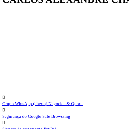
Grupo WhtsApp (aberto)
Negócios & Oport.
Segurança do Google
Safe Browssing
Sistema de pagamento
PayPal