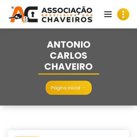
Pular
para
o
conteúdo
ANTONIO
CARLOS
CHAVEIRO
Página inicial
-