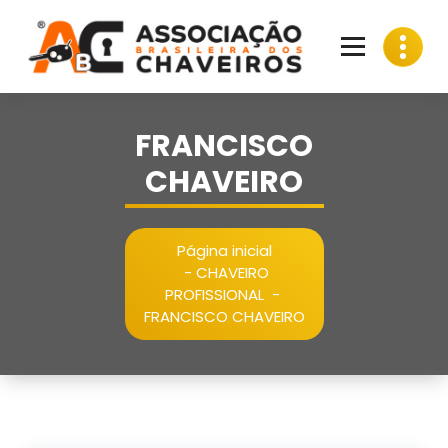
Pular
para
o
conteúdo
FRANCISCO
CHAVEIRO
Página inicial
-
CHAVEIRO
PROFISSIONAL
-
FRANCISCO CHAVEIRO