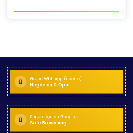
Grupo WhtsApp (aberto)
Negócios & Oport.
Segurança do Google
Safe Browssing