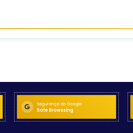
Segurança do Google
Safe Browssing