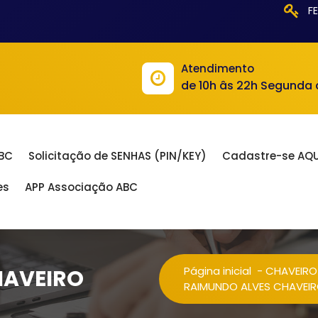
F
Atendimento
de 10h âs 22h Segunda
ABC
Solicitação de SENHAS (PIN/KEY)
Cadastre-se AQU
es
APP Associação ABC
Página inicial
-
CHAVEIRO
HAVEIRO
RAIMUNDO ALVES CHAVEI