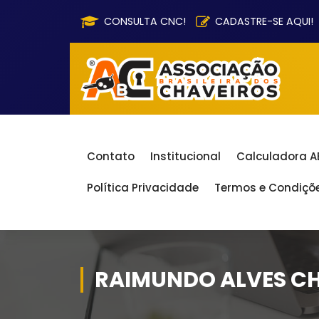
Pular
CONSULTA CNC!
CADASTRE-SE AQUI!
para
o
conteúdo
Contato
Institucional
Calculadora 
Política Privacidade
Termos e Condiçõ
RAIMUNDO ALVES C