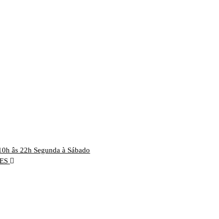
10h âs 22h Segunda à Sábado
RES