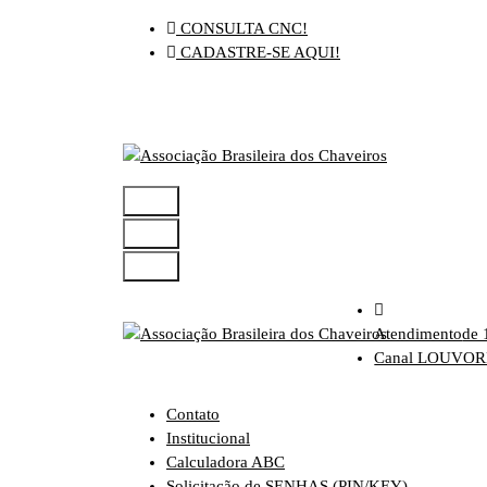
Pular
CONSULTA CNC!
para
CADASTRE-SE AQUI!
o
conteúdo
Atendimento
de 
Canal LOUVO
Contato
Institucional
Calculadora ABC
Solicitação de SENHAS (PIN/KEY)