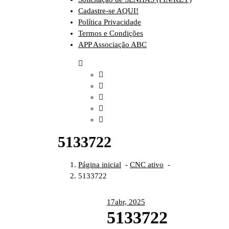
Cadastre-se AQUI!
Política Privacidade
Termos e Condições
APP Associação ABC
5133722
Página inicial
-
CNC ativo
-
5133722
17
abr, 2025
5133722