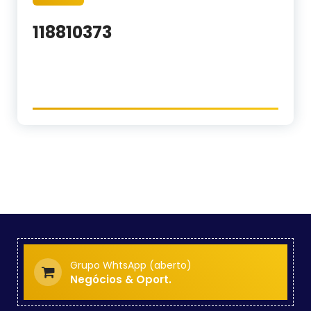
118810373
Grupo WhtsApp (aberto)
Negócios & Oport.