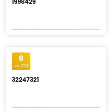
1998429
9
abr, 2025
32247321