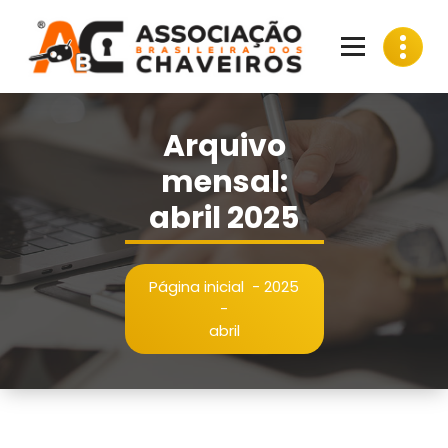
Pular
para
o
conteúdo
Arquivo
mensal:
abril 2025
Página inicial
-
2025
-
abril