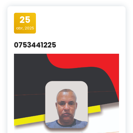
25
abr, 2025
0753441225