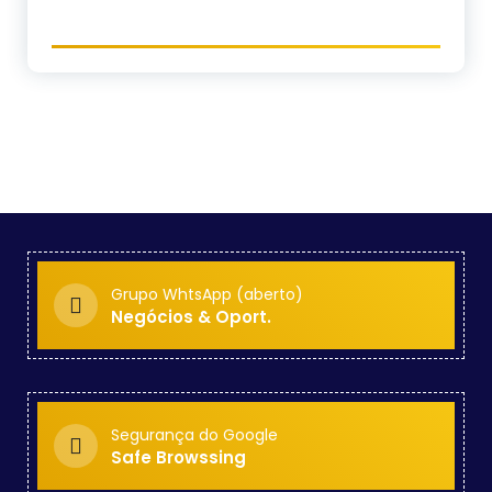
Grupo WhtsApp (aberto)
Negócios & Oport.
Segurança do Google
Safe Browssing