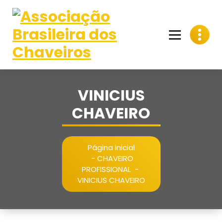
Pular
para
o
conteúdo
VINICIUS
CHAVEIRO
Página inicial
-
CHAVEIRO
PROFISSIONAL
-
VINICIUS CHAVEIRO