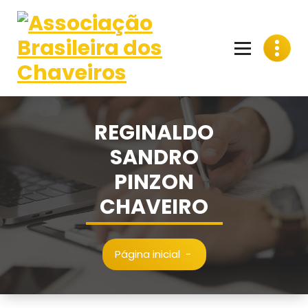
Pular
para
o
conteúdo
REGINALDO
SANDRO
PINZON
CHAVEIRO
Página inicial
-