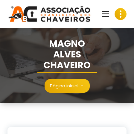
Pular
para
o
conteúdo
MAGNO
ALVES
CHAVEIRO
Página inicial
-