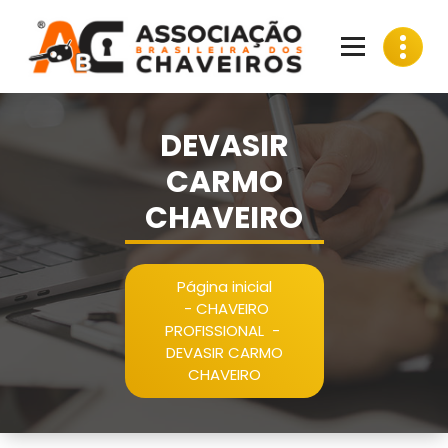
Pular
para
o
conteúdo
DEVASIR
CARMO
CHAVEIRO
Página inicial
-
CHAVEIRO
PROFISSIONAL
-
DEVASIR CARMO
CHAVEIRO