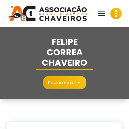
Pular
para
o
conteúdo
FELIPE
CORREA
CHAVEIRO
Página inicial
-