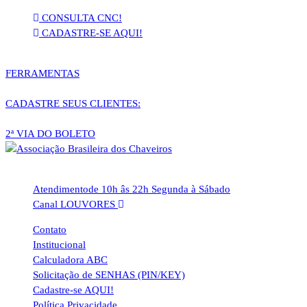
Pular
CONSULTA CNC!
para
CADASTRE-SE AQUI!
o
conteúdo
FERRAMENTAS
CADASTRE SEUS CLIENTES:
2ª VIA DO BOLETO
Atendimento
de 10h âs 22h Segunda à Sábado
Canal LOUVORES
Contato
Institucional
Calculadora ABC
Solicitação de SENHAS (PIN/KEY)
Cadastre-se AQUI!
Política Privacidade