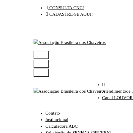
Pular
CONSULTA CNC!
para
CADASTRE-SE AQUI!
o
conteúdo
Atendimento
de 
Canal LOUVO
Contato
Institucional
Calculadora ABC
Solicitação de SENHAS (PIN/KEY)