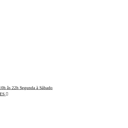
10h âs 22h Segunda à Sábado
RES