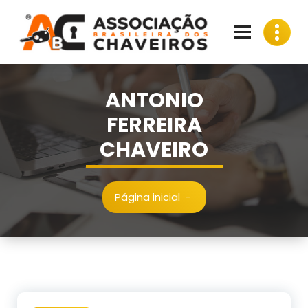
Pular
para
o
conteúdo
ANTONIO
FERREIRA
CHAVEIRO
Página inicial
-