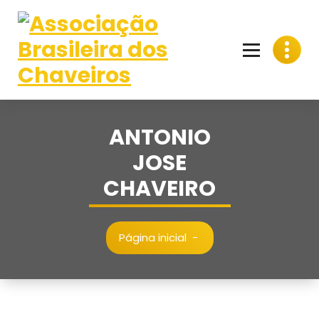
Pular
para
o
conteúdo
ANTONIO
JOSE
CHAVEIRO
Página inicial
-