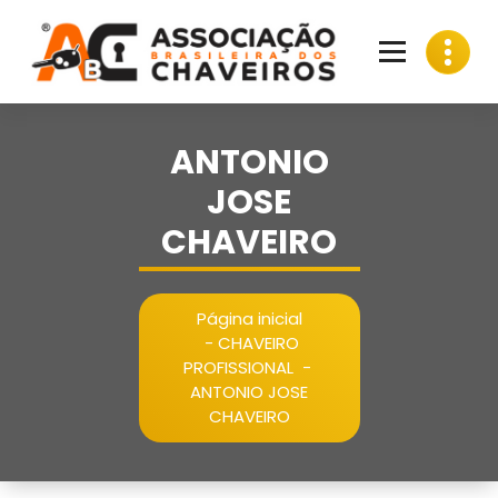
Pular
para
o
conteúdo
ANTONIO
JOSE
CHAVEIRO
Página inicial
-
CHAVEIRO
PROFISSIONAL
-
ANTONIO JOSE
CHAVEIRO