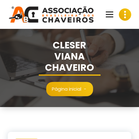
Pular
para
o
conteúdo
CLESER
VIANA
CHAVEIRO
Página inicial
-