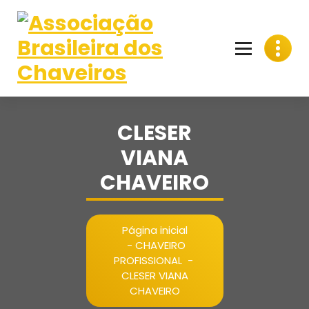
Pular
para
o
conteúdo
CLESER
VIANA
CHAVEIRO
Página inicial
-
CHAVEIRO
PROFISSIONAL
-
CLESER VIANA
CHAVEIRO