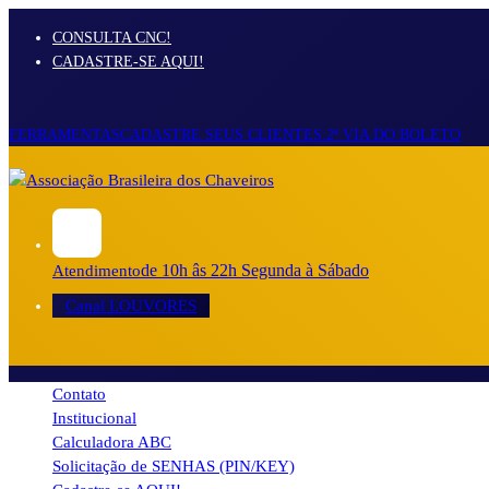
Pular
CONSULTA CNC!
para
CADASTRE-SE AQUI!
o
conteúdo
FERRAMENTAS
CADASTRE SEUS CLIENTES:
2ª VIA DO BOLETO
de 10h âs 22h Segunda à Sábado
Atendimento
Canal LOUVORES
Contato
Institucional
Calculadora ABC
Solicitação de SENHAS (PIN/KEY)