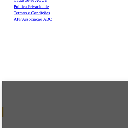
Cadastre-se AQUI!
Política Privacidade
Termos e Condições
APP Associação ABC
CHAVEIRO REY