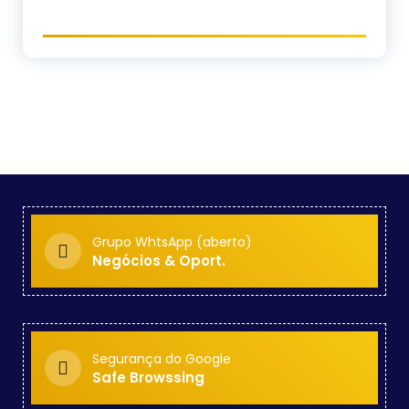
Grupo WhtsApp (aberto)
Negócios & Oport.
Segurança do Google
Safe Browssing