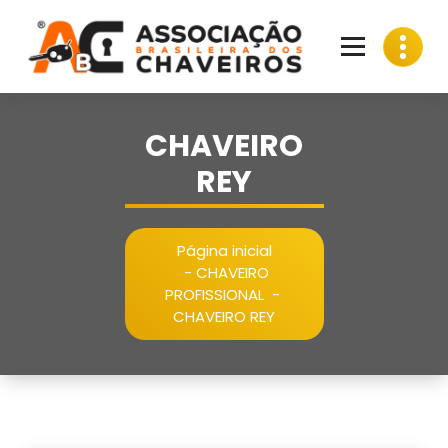
Pular
para
o
conteúdo
CHAVEIRO
REY
Página inicial
-
CHAVEIRO
PROFISSIONAL
-
CHAVEIRO REY