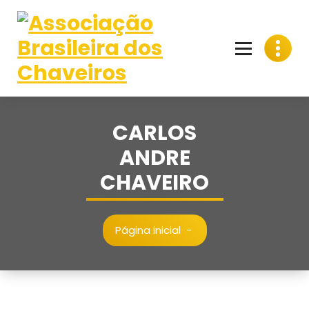
Pular
para
o
conteúdo
CARLOS
ANDRE
CHAVEIRO
Página inicial
-