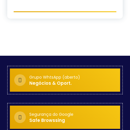
Grupo WhtsApp (aberto)
Negócios & Oport.
Segurança do Google
Safe Browssing