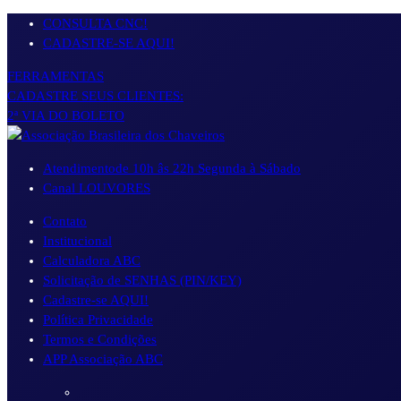
Pular
CONSULTA CNC!
para
CADASTRE-SE AQUI!
o
FERRAMENTAS
conteúdo
CADASTRE SEUS CLIENTES:
2ª VIA DO BOLETO
Atendimento
de 10h âs 22h Segunda à Sábado
Canal LOUVORES
Contato
Institucional
Calculadora ABC
Solicitação de SENHAS (PIN/KEY)
Cadastre-se AQUI!
Política Privacidade
Termos e Condições
APP Associação ABC