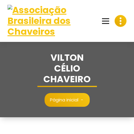
Pular
para
o
conteúdo
VILTON
CÉLIO
CHAVEIRO
Página inicial
-