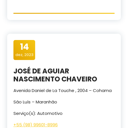
14
dez, 2023
JOSÉ DE AGUIAR
NASCIMENTO CHAVEIRO
Avenida Daniel de La Touche , 2004 – Cohama
São Luís – Maranhão
Serviço(s): Automotivo
+55 (98) 99601-8996