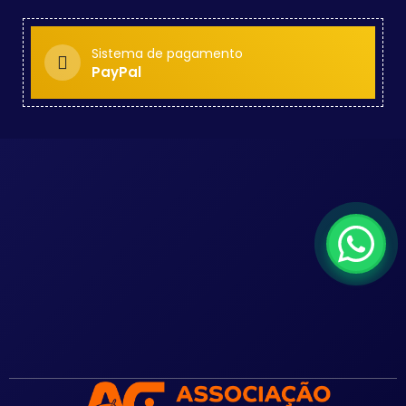
Sistema de pagamento
PayPal