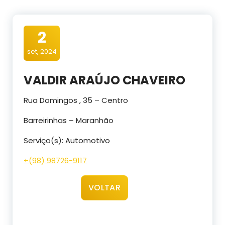
2
set, 2024
VALDIR ARAÚJO CHAVEIRO
Rua Domingos , 35 – Centro
Barreirinhas – Maranhão
Serviço(s): Automotivo
+(98) 98726-9117
VOLTAR