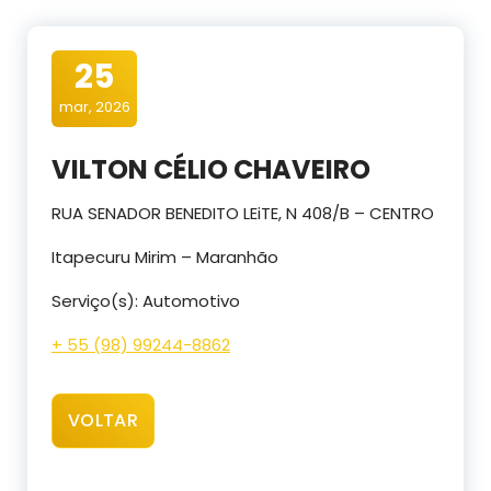
25
mar, 2026
VILTON CÉLIO CHAVEIRO
RUA SENADOR BENEDITO LEiTE, N 408/B – CENTRO
Itapecuru Mirim – Maranhão
Serviço(s): Automotivo
+ 55 (98) 99244-8862
VOLTAR