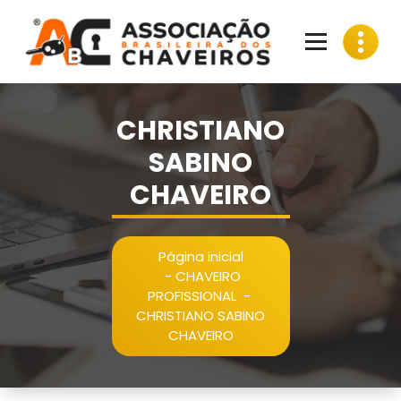
Pular
para
o
conteúdo
CHRISTIANO
SABINO
CHAVEIRO
Página inicial
-
CHAVEIRO
PROFISSIONAL
-
CHRISTIANO SABINO
CHAVEIRO