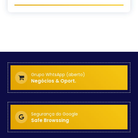
Grupo WhtsApp (aberto)
Negócios & Oport.
Segurança do Google
Safe Browssing