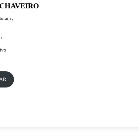
 CHAVEIRO
orani ,
o
tivo
AR