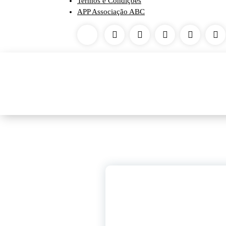
Termos e Condições
APP Associação ABC
HEITOR FRANÇA CH
6
set, 2024