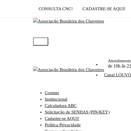
Pular
CONSULTA CNC!
CADASTRE-SE AQUI!
para
o
conteúdo
Atendiment
de 10h âs 2
Canal LOUV
Contato
Institucional
Calculadora ABC
Solicitação de SENHAS (PIN/KEY)
Cadastre-se AQUI!
Política Privacidade