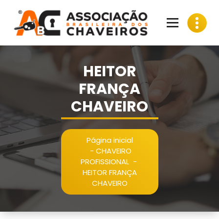
Pular
para
o
conteúdo
HEITOR
FRANÇA
CHAVEIRO
Página inicial
-
CHAVEIRO
PROFISSIONAL
-
HEITOR FRANÇA
CHAVEIRO