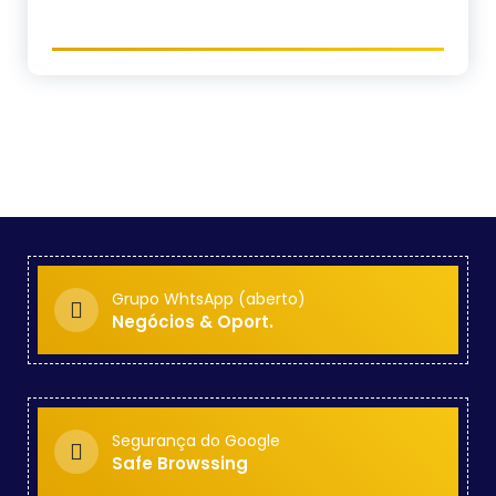
Grupo WhtsApp (aberto)
Negócios & Oport.
Segurança do Google
Safe Browssing