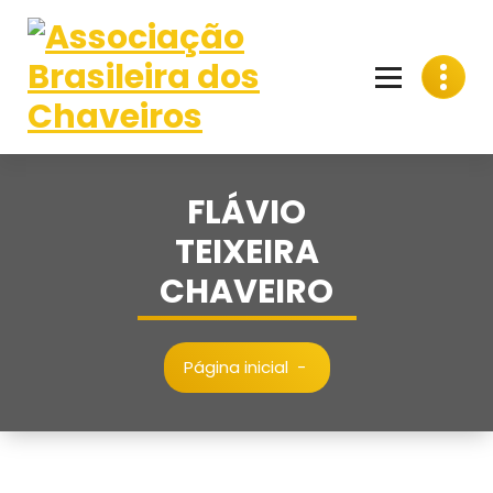
Pular
para
o
conteúdo
FLÁVIO
TEIXEIRA
CHAVEIRO
Página inicial
-