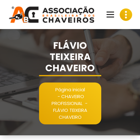
Pular
para
o
conteúdo
FLÁVIO
TEIXEIRA
CHAVEIRO
Página inicial
-
CHAVEIRO
PROFISSIONAL
-
FLÁVIO TEIXEIRA
CHAVEIRO