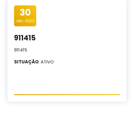
30
abr, 2023
911415
911415
SITUAÇÃO
: ATIVO