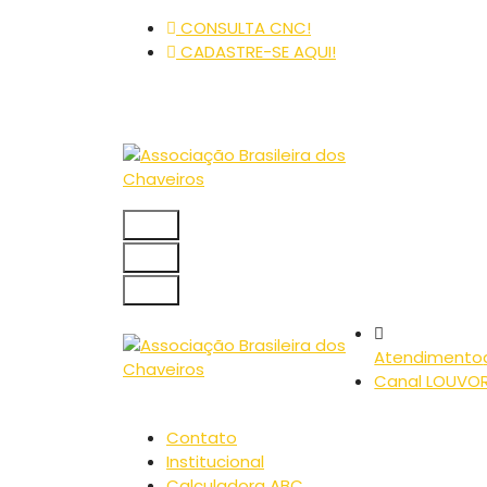
Pular
CONSULTA CNC!
para
CADASTRE-SE AQUI!
o
conteúdo
Atendimento
Canal LOUVO
Contato
Institucional
Calculadora ABC