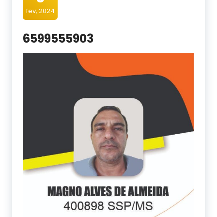
fev, 2024
6599555903