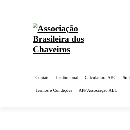
Pular
CONSULTA CNC!
CADASTRE-SE AQUI!
para
o
conteúdo
Contato
Institucional
Calculadora ABC
Sol
Termos e Condições
APP Associação ABC
52751632