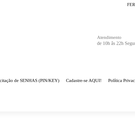
FE
Atendimento
de 10h âs 22h Segu
icitação de SENHAS (PIN/KEY)
Cadastre-se AQUI!
Política Priva
Página inicial
-
CNC ativo
-