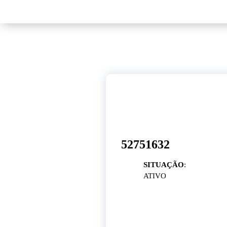
15
ago, 2023
52751632
SITUAÇÃO
:
ATIVO