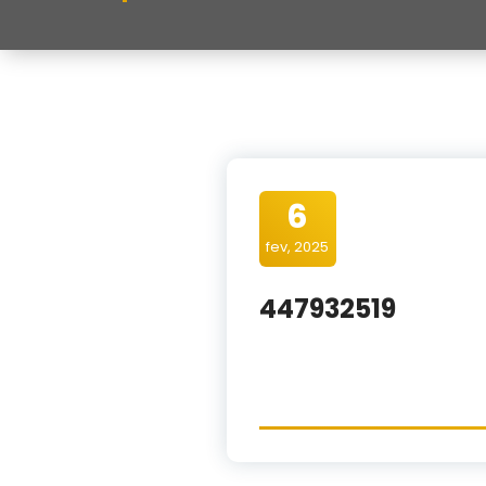
6
fev, 2025
447932519