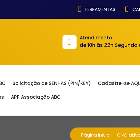
FERRAMENTAS
CAD
Atendimento
de 10h âs 22h Segunda
ABC
Solicitação de SENHAS (PIN/KEY)
Cadastre-se AQU
es
APP Associação ABC
Página inicial
-
CNC ativ