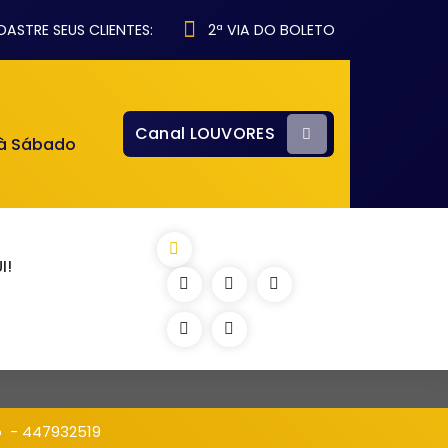
ASTRE SEUS CLIENTES:
2ª VIA DO BOLETO
Canal LOUVORES
 à Sábado
I!
o
-
447932519