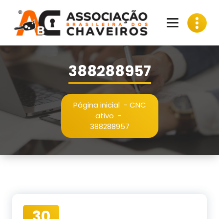
Pular
para
o
conteúdo
388288957
Página inicial
-
CNC
ativo
-
388288957
30