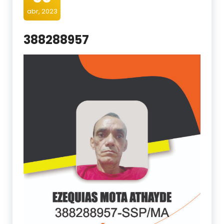
abr, 2023
388288957