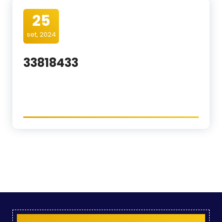
25
set, 2024
33818433