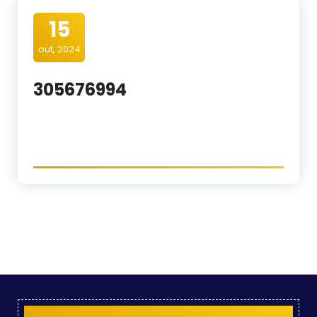
15
out, 2024
305676994