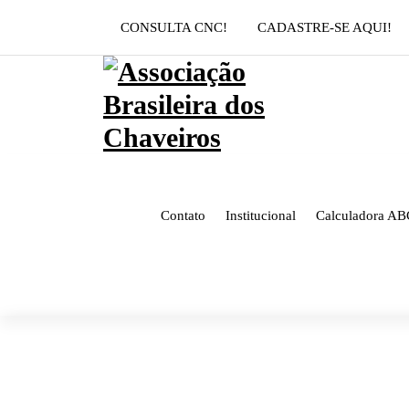
Pular
CONSULTA CNC!
CADASTRE-SE AQUI!
para
o
conteúdo
Contato
Institucional
Calculadora AB
282297248