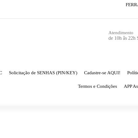
FERR
Atendimento
de 10h âs 22h
C
Solicitação de SENHAS (PIN/KEY)
Cadastre-se AQUI!
Polít
Termos e Condições
APP As
Página inicial
-
CNC ativo
-