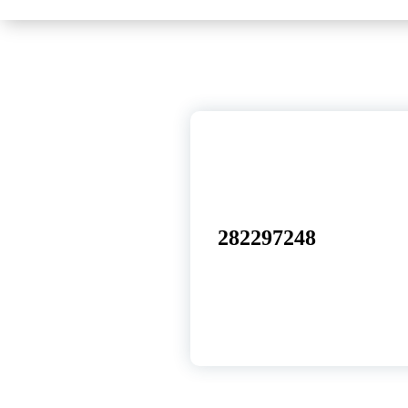
17
dez, 2024
282297248