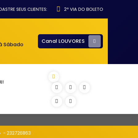
ASTRE SEUS CLIENTES:
2ª VIA DO BOLETO
Canal LOUVORES
 à Sábado
I!
o
-
232726863