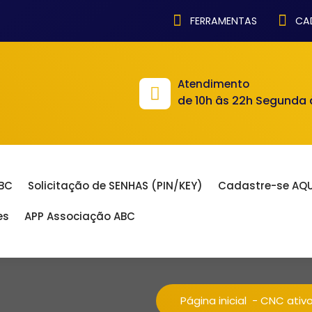
FERRAMENTAS
CAD
Atendimento
de 10h âs 22h Segunda
ABC
Solicitação de SENHAS (PIN/KEY)
Cadastre-se AQU
es
APP Associação ABC
Página inicial
-
CNC ativ