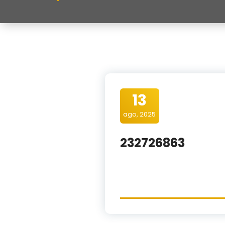
13
ago, 2025
232726863